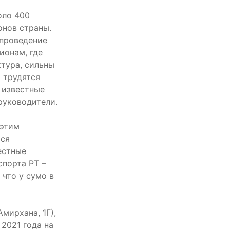
оло 400
онов страны.
 проведение
ионам, где
тура, сильны
 трудятся
 известные
руководители.
 этим
ься
естные
порта РТ –
что у сумо в
мирхана, 1Г),
2021 года на