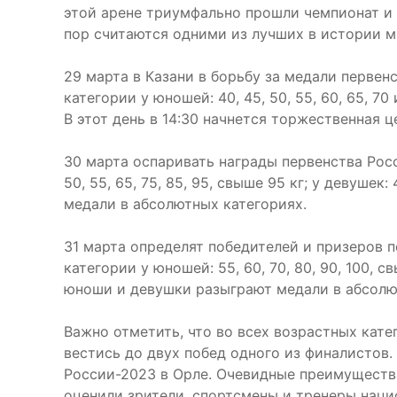
этой арене триумфально прошли чемпионат и 
пор считаются одними из лучших в истории м
29 марта в Казани в борьбу за медали первен
категории у юношей: 40, 45, 50, 55, 60, 65, 70 
В этот день в 14:30 начнется торжественная 
30 марта оспаривать награды первенства Росс
50, 55, 65, 75, 85, 95, свыше 95 кг; у девушек
медали в абсолютных категориях.
31 марта определят победителей и призеров 
категории у юношей: 55, 60, 70, 80, 90, 100, св
юноши и девушки разыграют медали в абсолю
Важно отметить, что во всех возрастных кате
вестись до двух побед одного из финалистов
России-2023 в Орле. Очевидные преимуществ
оценили зрители, спортсмены и тренеры наци