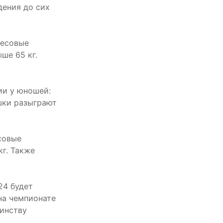
дения до сих
Весовые
ыше 65 кг.
ии у юношей:
вушки разыграют
совые
кг. Также
24 будет
на чемпионате
оинству