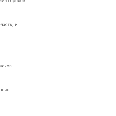
ниил Горохов
бласть) и
онаков
ловин