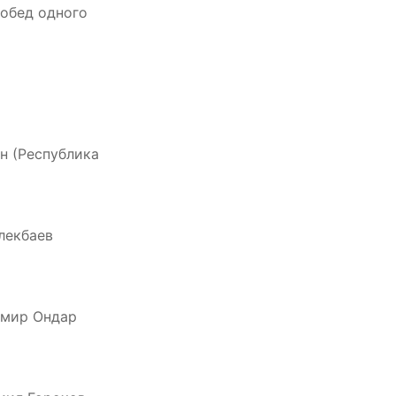
побед одного
ин (Республика
улекбаев
Демир Ондар