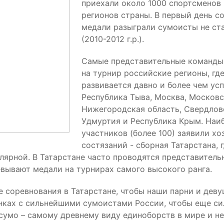
приехали около 1000 спортсменов 
регионов страны. В первый день с
медали разыграли сумоисты не ста
(2010-2012 г.р.).
Самые представительные команды
на турнир российские регионы, гд
развивается давно и более чем ус
Республика Тыва, Москва, Московс
Нижегородская область, Свердлов
Удмуртия и Республика Крым. Наи
участников (более 100) заявили хо
состязаний - сборная Татарстана, 
улярной. В Татарстане часто проводятся представител
евывают медали на турнирах самого высокого ранга.
е соревнования в Татарстане, чтобы наши парни и дев
нках с сильнейшими сумоистами России, чтобы еще си
сумо – самому древнему виду единоборств в мире и н