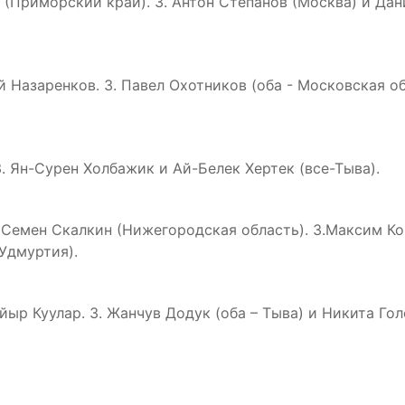
к (Приморский край). 3. Антон Степанов (Москва) и Да
й Назаренков. 3. Павел Охотников (оба - Московская о
3. Ян-Сурен Холбажик и Ай-Белек Хертек (все-Тыва).
. Семен Скалкин (Нижегородская область). 3.Максим К
Удмуртия).
айыр Куулар. 3. Жанчув Додук (оба – Тыва) и Никита Го