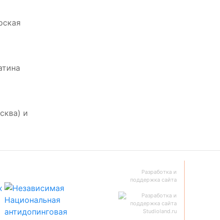
рская
атина
сква) и
Разработка и
поддержка сайта