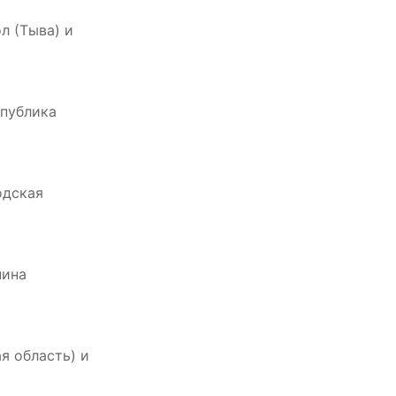
л (Тыва) и
спублика
одская
нина
я область) и