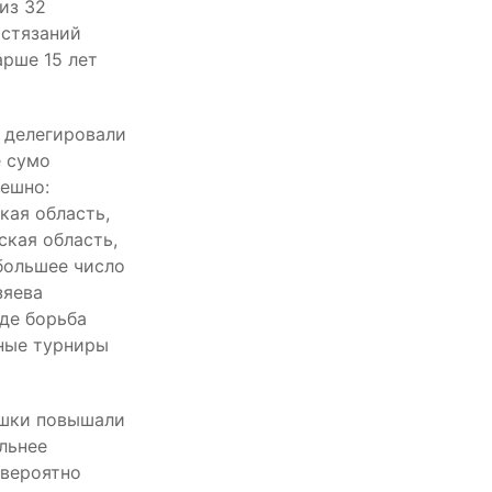
из 32
остязаний
рше 15 лет
 делегировали
е сумо
пешно:
кая область,
ская область,
большее число
зяева
где борьба
ьные турниры
ушки повышали
льнее
евероятно