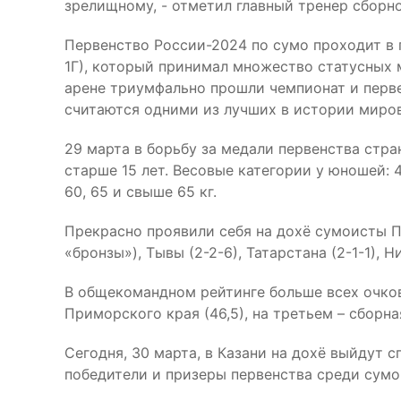
зрелищному, - отметил главный тренер сборн
Первенство России-2024 по сумо проходит в 
1Г), который принимал множество статусных 
арене триумфально прошли чемпионат и перве
считаются одними из лучших в истории миров
29 марта в борьбу за медали первенства стр
старше 15 лет. Весовые категории у юношей: 40, 
60, 65 и свыше 65 кг.
Прекрасно проявили себя на дохё сумоисты Пр
«бронзы»), Тывы (2-2-6), Татарстана (2-1-1), 
В общекомандном рейтинге больше всех очков
Приморского края (46,5), на третьем – сборн
Сегодня, 30 марта, в Казани на дохё выйдут сп
победители и призеры первенства среди сумоис