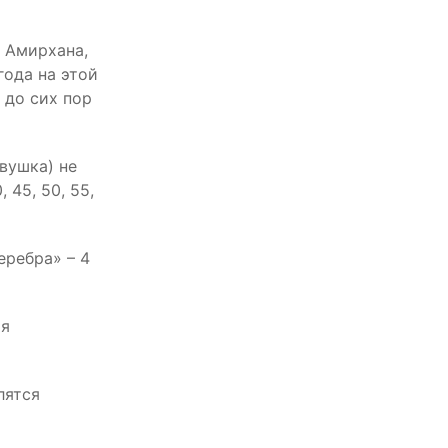
 Амирхана,
года на этой
 до сих пор
вушка) не
 45, 50, 55,
еребра» – 4
ая
лятся